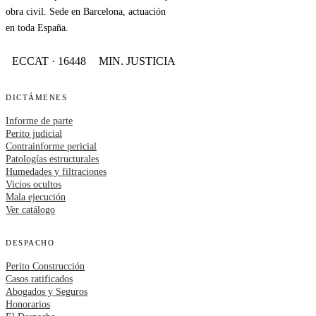
obra civil. Sede en Barcelona, actuación
en toda España.
ECCAT · 16448
MIN. JUSTICIA
DICTÁMENES
Informe de parte
Perito judicial
Contrainforme pericial
Patologías estructurales
Humedades y filtraciones
Vicios ocultos
Mala ejecución
Ver catálogo
DESPACHO
Perito Construcción
Casos ratificados
Abogados y Seguros
Honorarios