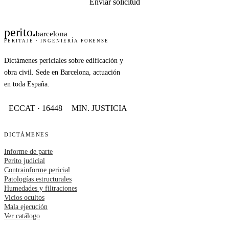
Enviar solicitud
perito
.
barcelona
PERITAJE · INGENIERÍA FORENSE
Dictámenes periciales sobre edificación y
obra civil. Sede en Barcelona, actuación
en toda España.
ECCAT · 16448
MIN. JUSTICIA
DICTÁMENES
Informe de parte
Perito judicial
Contrainforme pericial
Patologías estructurales
Humedades y filtraciones
Vicios ocultos
Mala ejecución
Ver catálogo