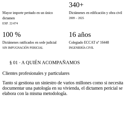
€2,8 M
340+
Mayor importe peritado en un único
Dictámenes en edificación y obra civil
dictamen
2009 – 2025
EXP. 22-074
100 %
16 años
Dictámenes ratificados en sede judicial
Colegiado ECCAT nº 16448
SIN IMPUGNACIÓN PERICIAL
INGENIERÍA CIVIL
§ 01 · A QUIÉN ACOMPAÑAMOS
Clientes profesionales y particulares
Tanto si gestiona un siniestro de varios millones como si necesita
documentar una patología en su vivienda, el dictamen pericial se
elabora con la misma metodología.