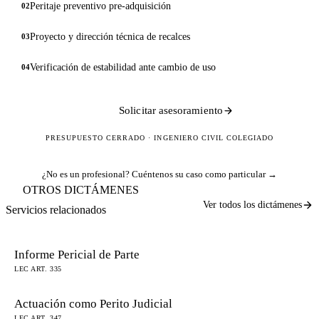
Peritaje preventivo pre-adquisición
02
Proyecto y dirección técnica de recalces
03
Verificación de estabilidad ante cambio de uso
04
Solicitar asesoramiento
PRESUPUESTO CERRADO · INGENIERO CIVIL COLEGIADO
¿No es un profesional?
Cuéntenos su caso como particular →
OTROS DICTÁMENES
Ver todos los dictámenes
Servicios relacionados
Informe Pericial de Parte
LEC ART. 335
Actuación como Perito Judicial
LEC ART. 347