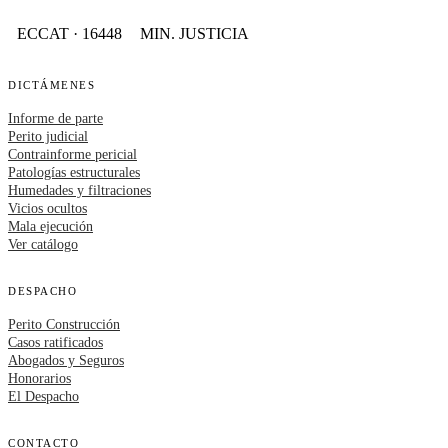
ECCAT · 16448
MIN. JUSTICIA
DICTÁMENES
Informe de parte
Perito judicial
Contrainforme pericial
Patologías estructurales
Humedades y filtraciones
Vicios ocultos
Mala ejecución
Ver catálogo
DESPACHO
Perito Construcción
Casos ratificados
Abogados y Seguros
Honorarios
El Despacho
CONTACTO