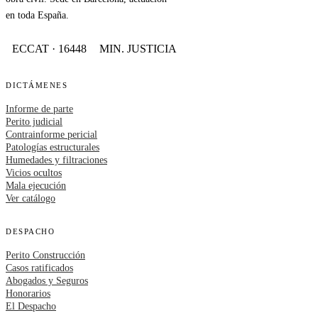
en toda España.
ECCAT · 16448
MIN. JUSTICIA
DICTÁMENES
Informe de parte
Perito judicial
Contrainforme pericial
Patologías estructurales
Humedades y filtraciones
Vicios ocultos
Mala ejecución
Ver catálogo
DESPACHO
Perito Construcción
Casos ratificados
Abogados y Seguros
Honorarios
El Despacho