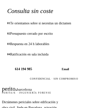
Consulta sin coste
Te orientamos sobre si necesitas un dictamen
01
Presupuesto cerrado por escrito
02
Respuesta en 24 h laborables
03
Ratificación en sala incluida
04
614 194 985
Email
CONFIDENCIAL · SIN COMPROMISO
perito
.
barcelona
PERITAJE · INGENIERÍA FORENSE
Dictámenes periciales sobre edificación y
obra civil. Sede en Barcelona, actuación