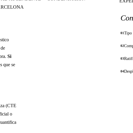
EXPED
ARCELONA
Con
Tipo 
01
stico
Compl
02
 de
bra.
Si
Ratif
03
es que se
Desp
04
raza (CTE
icial o
cuantifica