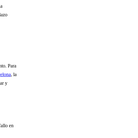
la
lazo
nto. Para
elona
, la
ar y
fallo en