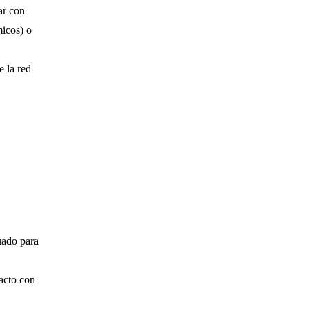
ar con
micos) o
e la red
uado para
tacto con