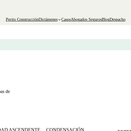
Perito Construcción
Dictámenes
Casos
Abogados·Seguros
Blog
Despacho
bas de
DAD ASCENDENTE
CONDENSACIÓN