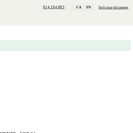
614 194 985
Solicitar dictamen
ES
CA
EN