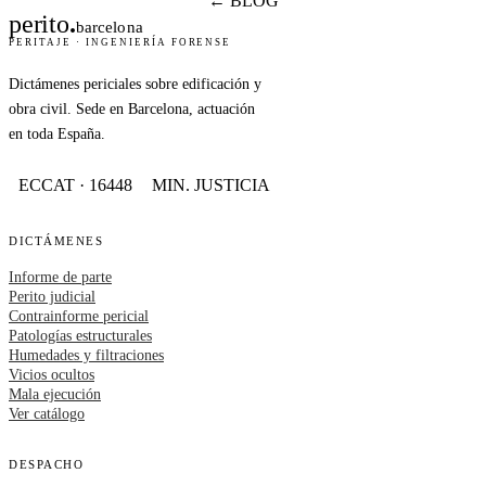
← BLOG
perito
.
barcelona
PERITAJE · INGENIERÍA FORENSE
Dictámenes periciales sobre edificación y
obra civil. Sede en Barcelona, actuación
en toda España.
ECCAT · 16448
MIN. JUSTICIA
DICTÁMENES
Informe de parte
Perito judicial
Contrainforme pericial
Patologías estructurales
Humedades y filtraciones
Vicios ocultos
Mala ejecución
Ver catálogo
DESPACHO