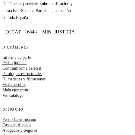
Dictámenes periciales sobre edificación y
obra civil. Sede en Barcelona, actuación
en toda España.
ECCAT · 16448
MIN. JUSTICIA
DICTÁMENES
Informe de parte
Perito judicial
Contrainforme pericial
Patologías estructurales
Humedades y filtraciones
Vicios ocultos
Mala ejecución
Ver catálogo
DESPACHO
Perito Construcción
Casos ratificados
Abogados y Seguros