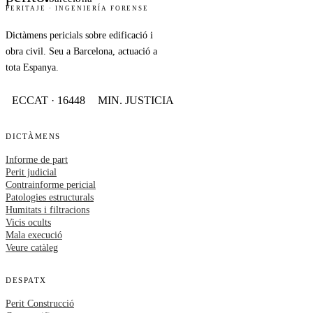
PERITAJE · INGENIERÍA FORENSE
Dictàmens pericials sobre edificació i
obra civil. Seu a Barcelona, actuació a
tota Espanya.
ECCAT · 16448
MIN. JUSTICIA
DICTÀMENS
Informe de part
Perit judicial
Contrainforme pericial
Patologies estructurals
Humitats i filtracions
Vicis ocults
Mala execució
Veure catàleg
DESPATX
Perit Construcció