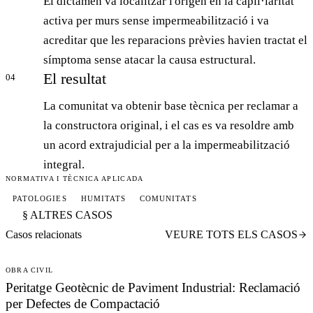
El dictamen va localitzar l'origen en la capil·laritat
activa per murs sense impermeabilització i va
acreditar que les reparacions prèvies havien tractat el
símptoma sense atacar la causa estructural.
El resultat
04
La comunitat va obtenir base tècnica per reclamar a
la constructora original, i el cas es va resoldre amb
un acord extrajudicial per a la impermeabilització
integral.
NORMATIVA I TÈCNICA APLICADA
PATOLOGIES
HUMITATS
COMUNITATS
§ ALTRES CASOS
Casos relacionats
VEURE TOTS ELS CASOS
OBRA CIVIL
Peritatge Geotècnic de Paviment Industrial: Reclamació
per Defectes de Compactació