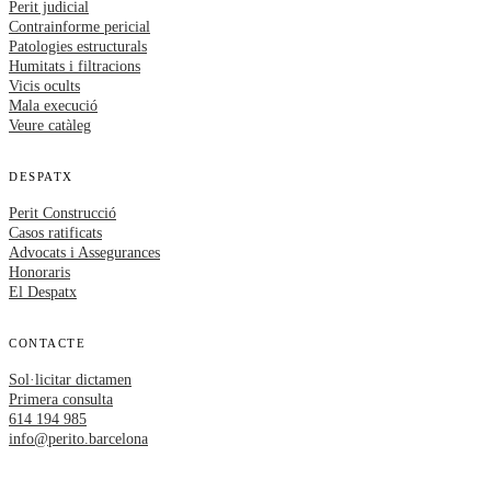
Perit judicial
Contrainforme pericial
Patologies estructurals
Humitats i filtracions
Vicis ocults
Mala execució
Veure catàleg
DESPATX
Perit Construcció
Casos ratificats
Advocats i Assegurances
Honoraris
El Despatx
CONTACTE
Sol·licitar dictamen
Primera consulta
614 194 985
info@perito.barcelona