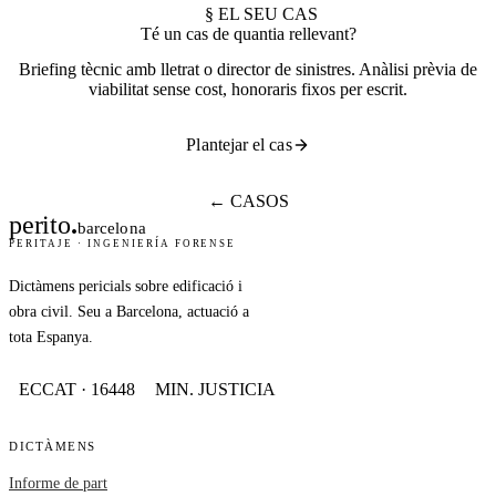
§ EL SEU CAS
Té un cas de quantia rellevant?
Briefing tècnic amb lletrat o director de sinistres. Anàlisi prèvia de
viabilitat sense cost, honoraris fixos per escrit.
Plantejar el cas
← CASOS
perito
.
barcelona
PERITAJE · INGENIERÍA FORENSE
Dictàmens pericials sobre edificació i
obra civil. Seu a Barcelona, actuació a
tota Espanya.
ECCAT · 16448
MIN. JUSTICIA
DICTÀMENS
Informe de part