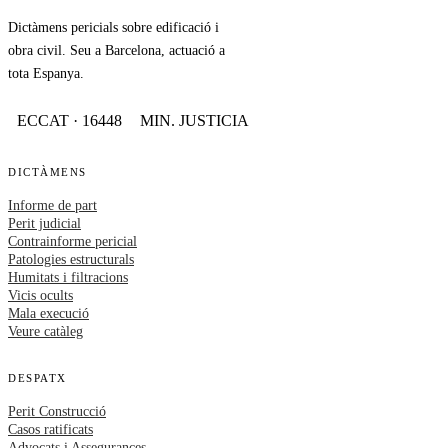
Dictàmens pericials sobre edificació i
obra civil. Seu a Barcelona, actuació a
tota Espanya.
ECCAT · 16448
MIN. JUSTICIA
DICTÀMENS
Informe de part
Perit judicial
Contrainforme pericial
Patologies estructurals
Humitats i filtracions
Vicis ocults
Mala execució
Veure catàleg
DESPATX
Perit Construcció
Casos ratificats
Advocats i Assegurances