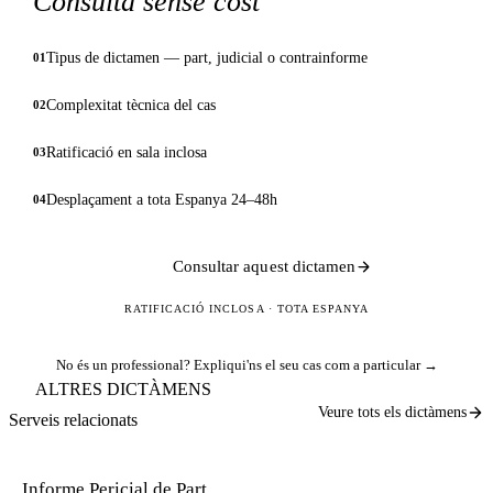
Consulta sense cost
Tipus de dictamen — part, judicial o contrainforme
01
Complexitat tècnica del cas
02
Ratificació en sala inclosa
03
Desplaçament a tota Espanya 24–48h
04
Consultar aquest dictamen
RATIFICACIÓ INCLOSA · TOTA ESPANYA
No és un professional?
Expliqui'ns el seu cas com a particular →
ALTRES DICTÀMENS
Veure tots els dictàmens
Serveis relacionats
Informe Pericial de Part