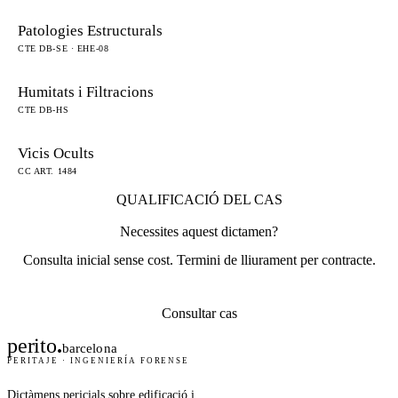
Patologies Estructurals
CTE DB-SE · EHE-08
Humitats i Filtracions
CTE DB-HS
Vicis Ocults
CC ART. 1484
QUALIFICACIÓ DEL CAS
Necessites aquest dictamen?
Consulta inicial sense cost. Termini de lliurament per contracte.
Consultar cas
perito
.
barcelona
PERITAJE · INGENIERÍA FORENSE
Dictàmens pericials sobre edificació i