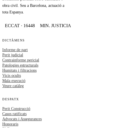
obra civil. Seu a Barcelona, actuació a
tota Espanya.
ECCAT · 16448
MIN. JUSTICIA
DICTÀMENS
Informe de part
Perit judicial
Contrainforme pericial
Patologies estructurals
Humitats i filtracions
Vicis ocults
Mala execució
Veure catàleg
DESPATX
Perit Construcció
Casos ratificats
Advocats i Assegurances
Honoraris