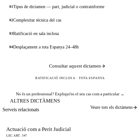
Tipus de dictamen — part, judicial o contrainforme
01
Complexitat tècnica del cas
02
Ratificació en sala inclosa
03
Desplaçament a tota Espanya 24–48h
04
Consultar aquest dictamen
RATIFICACIÓ INCLOSA · TOTA ESPANYA
No és un professional?
Expliqui'ns el seu cas com a particular →
ALTRES DICTÀMENS
Veure tots els dictàmens
Serveis relacionats
Actuació com a Perit Judicial
LEC ART. 347