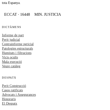
tota Espanya.
ECCAT · 16448
MIN. JUSTICIA
DICTÀMENS
Informe de part
Perit judicial
Contrainforme pericial
Patologies estructurals
Humitats i filtracions
Vicis ocults
Mala execució
Veure catàleg
DESPATX
Perit Construcció
Casos ratificats
Advocats i Assegurances
Honoraris
El Despatx