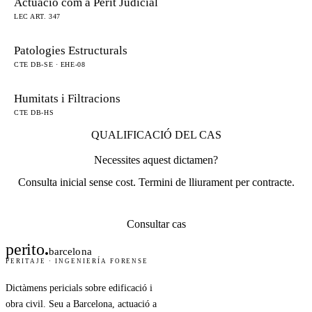
Actuació com a Perit Judicial
LEC ART. 347
Patologies Estructurals
CTE DB-SE · EHE-08
Humitats i Filtracions
CTE DB-HS
QUALIFICACIÓ DEL CAS
Necessites aquest dictamen?
Consulta inicial sense cost. Termini de lliurament per contracte.
Consultar cas
perito
.
barcelona
PERITAJE · INGENIERÍA FORENSE
Dictàmens pericials sobre edificació i
obra civil. Seu a Barcelona, actuació a