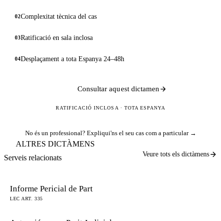
Complexitat tècnica del cas
02
Ratificació en sala inclosa
03
Desplaçament a tota Espanya 24–48h
04
Consultar aquest dictamen
RATIFICACIÓ INCLOSA · TOTA ESPANYA
No és un professional?
Expliqui'ns el seu cas com a particular →
ALTRES DICTÀMENS
Veure tots els dictàmens
Serveis relacionats
Informe Pericial de Part
LEC ART. 335