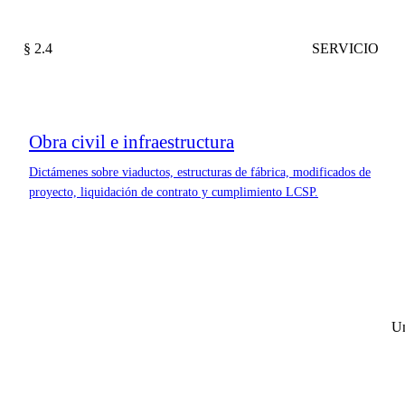
§ 2.4
SERVICIO
Obra civil e infraestructura
Dictámenes sobre viaductos, estructuras de fábrica, modificados de
proyecto, liquidación de contrato y cumplimiento LCSP.
Un