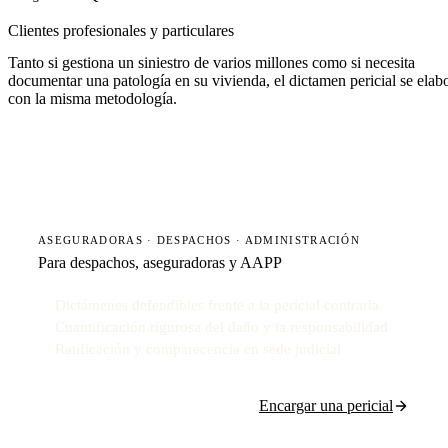
Clientes profesionales y particulares
Tanto si gestiona un siniestro de varios millones como si necesita
documentar una patología en su vivienda, el dictamen pericial se elab
con la misma metodología.
ASEGURADORAS · DESPACHOS · ADMINISTRACIÓN
Para despachos, aseguradoras y AAPP
Dictámenes defendibles frente a la pericial contraria
Cuantificación rigurosa del daño y la responsabilidad
Ratificación y comparecencia en sede judicial
Encargar una pericial