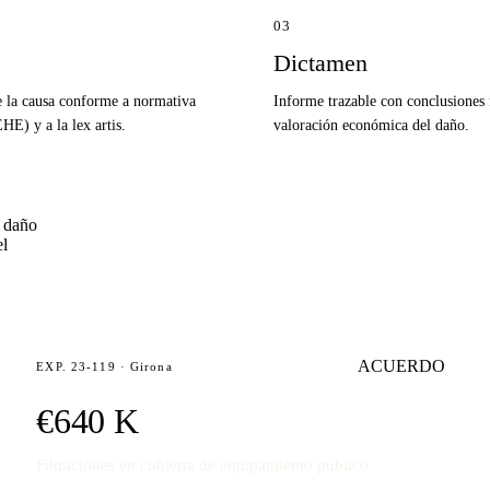
03
Dictamen
e la causa conforme a normativa
Informe trazable con conclusiones
E) y a la lex artis.
valoración económica del daño.
l daño
el
ACUERDO
EXP. 23-119 · Girona
€640 K
Filtraciones en cubierta de equipamiento público