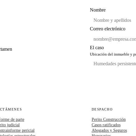
Nombre
Correo electrónico
El caso
ictamen
Ubicación del inmueble y pr
ICTÁMENES
DESPACHO
forme de parte
Perito Construcción
rito judicial
Casos ratificados
ntrainforme pericial
Abogados y Seguros
tologías estructurales
Honorarios