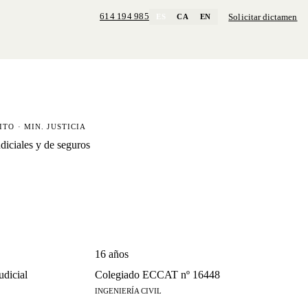
614 194 985
Solicitar dictamen
ES
CA
EN
ITO · MIN. JUSTICIA
udiciales y de seguros
16 años
udicial
Colegiado ECCAT nº 16448
INGENIERÍA CIVIL