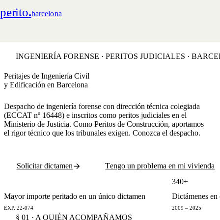
perito
.
barcelona
INGENIERÍA FORENSE · PERITOS JUDICIALES · BARC
Peritajes de Ingeniería Civil
y Edificación en Barcelona
Despacho de ingeniería forense con dirección técnica colegiada
(ECCAT nº 16448) e inscritos como peritos judiciales en el
Ministerio de Justicia. Como
Peritos de Construcción
, aportamos
el rigor técnico que los tribunales exigen. Conozca
el despacho
.
Solicitar dictamen
Tengo un problema en mi vivienda
€2,8 M
340+
Mayor importe peritado en un único dictamen
Dictámenes en e
EXP. 22-074
2009 – 2025
§ 01 · A QUIÉN ACOMPAÑAMOS