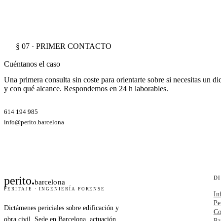
§ 07 · PRIMER CONTACTO
Cuéntanos el caso
Una primera consulta sin coste para orientarte sobre si necesitas un d
y con qué alcance. Respondemos en 24 h laborables.
614 194 985
info@perito.barcelona
perito
.
D
barcelona
PERITAJE · INGENIERÍA FORENSE
In
Pe
Dictámenes periciales sobre edificación y
Co
obra civil. Sede en Barcelona, actuación
Pa