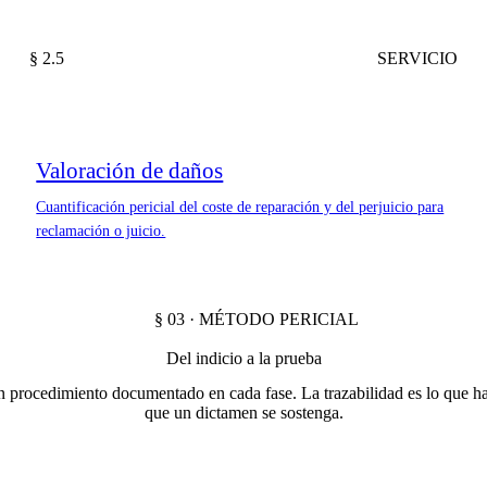
§ 2.5
SERVICIO
Valoración de daños
Cuantificación pericial del coste de reparación y del perjuicio para
reclamación o juicio.
§ 03 · MÉTODO PERICIAL
Del indicio a la prueba
 procedimiento documentado en cada fase. La trazabilidad es lo que h
que un dictamen se sostenga.