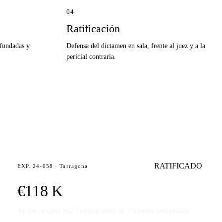
04
Ratificación
 fundadas y
Defensa del dictamen en sala, frente al juez y a la
pericial contraria.
RATIFICADO
EXP. 24-058 · Tarragona
€118 K
Vicios ocultos tras compraventa de vivienda unifamiliar