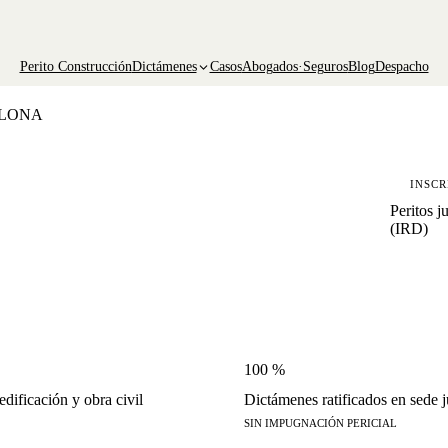
Perito Construcción
Dictámenes
Casos
Abogados·Seguros
Blog
Despacho
ELONA
INSCR
Peritos j
(IRD)
100 %
dificación y obra civil
Dictámenes ratificados en sede j
SIN IMPUGNACIÓN PERICIAL