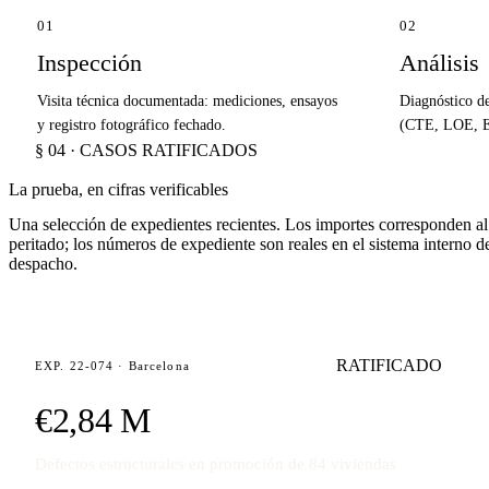
01
02
Inspección
Análisis
Visita técnica documentada: mediciones, ensayos
Diagnóstico d
y registro fotográfico fechado.
(CTE, LOE, EH
§ 04 · CASOS RATIFICADOS
La prueba, en cifras verificables
Una selección de expedientes recientes. Los importes corresponden a
peritado; los números de expediente son reales en el sistema interno d
despacho.
RATIFICADO
EXP. 22-074 · Barcelona
€2,84 M
Defectos estructurales en promoción de 84 viviendas