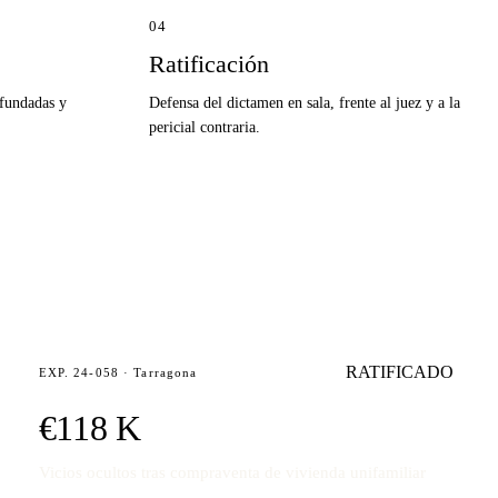
04
Ratificación
 fundadas y
Defensa del dictamen en sala, frente al juez y a la
pericial contraria.
RATIFICADO
EXP. 24-058 · Tarragona
€118 K
Vicios ocultos tras compraventa de vivienda unifamiliar