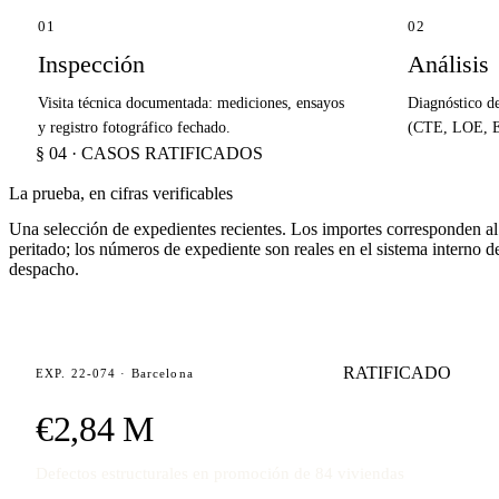
01
02
Inspección
Análisis
Visita técnica documentada: mediciones, ensayos
Diagnóstico d
y registro fotográfico fechado.
(CTE, LOE, EH
§ 04 · CASOS RATIFICADOS
La prueba, en cifras verificables
Una selección de expedientes recientes. Los importes corresponden a
peritado; los números de expediente son reales en el sistema interno d
despacho.
RATIFICADO
EXP. 22-074 · Barcelona
€2,84 M
Defectos estructurales en promoción de 84 viviendas