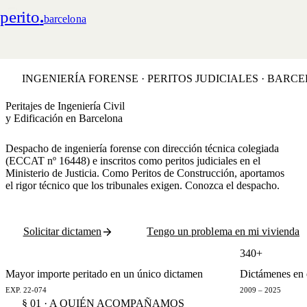
perito
.
barcelona
INGENIERÍA FORENSE · PERITOS JUDICIALES · BARC
Peritajes de Ingeniería Civil
y Edificación en Barcelona
Despacho de ingeniería forense con dirección técnica colegiada
(ECCAT nº 16448) e inscritos como peritos judiciales en el
Ministerio de Justicia. Como
Peritos de Construcción
, aportamos
el rigor técnico que los tribunales exigen. Conozca
el despacho
.
Solicitar dictamen
Tengo un problema en mi vivienda
€2,8 M
340+
Mayor importe peritado en un único dictamen
Dictámenes en e
EXP. 22-074
2009 – 2025
§ 01 · A QUIÉN ACOMPAÑAMOS