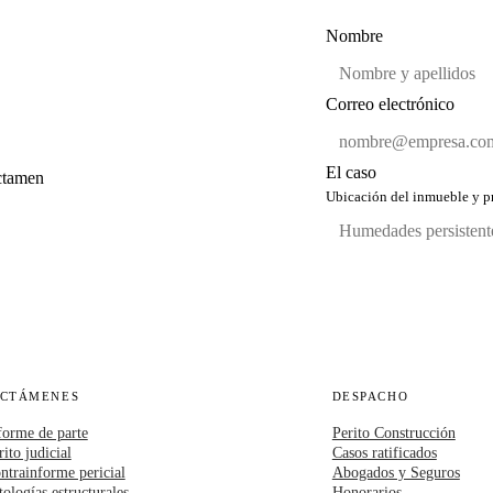
Nombre
Correo electrónico
El caso
ictamen
Ubicación del inmueble y pr
ICTÁMENES
DESPACHO
forme de parte
Perito Construcción
rito judicial
Casos ratificados
ntrainforme pericial
Abogados y Seguros
tologías estructurales
Honorarios