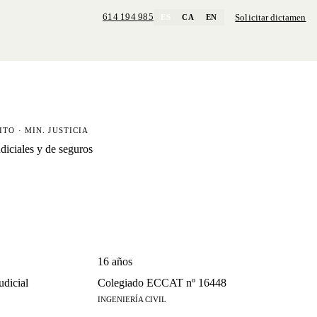
614 194 985
Solicitar dictamen
ES
CA
EN
ITO · MIN. JUSTICIA
udiciales y de seguros
16 años
udicial
Colegiado ECCAT nº 16448
INGENIERÍA CIVIL