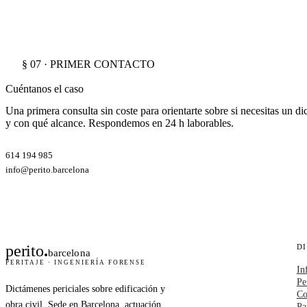
§ 07 · PRIMER CONTACTO
Cuéntanos el caso
Una primera consulta sin coste para orientarte sobre si necesitas un d
y con qué alcance. Respondemos en 24 h laborables.
614 194 985
info@perito.barcelona
perito
.
D
barcelona
PERITAJE · INGENIERÍA FORENSE
In
Pe
Dictámenes periciales sobre edificación y
Co
obra civil. Sede en Barcelona, actuación
Pa