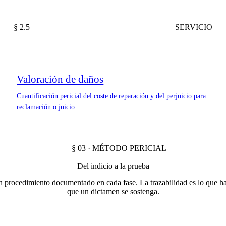
§ 2.5
SERVICIO
Valoración de daños
Cuantificación pericial del coste de reparación y del perjuicio para
reclamación o juicio.
§ 03 · MÉTODO PERICIAL
Del indicio a la prueba
 procedimiento documentado en cada fase. La trazabilidad es lo que h
que un dictamen se sostenga.