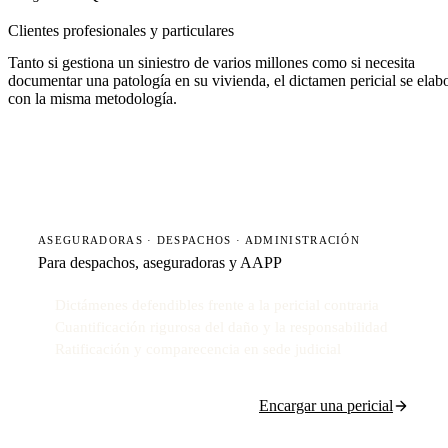
Clientes profesionales y particulares
Tanto si gestiona un siniestro de varios millones como si necesita
documentar una patología en su vivienda, el dictamen pericial se elab
con la misma metodología.
ASEGURADORAS · DESPACHOS · ADMINISTRACIÓN
Para despachos, aseguradoras y AAPP
Dictámenes defendibles frente a la pericial contraria
Cuantificación rigurosa del daño y la responsabilidad
Ratificación y comparecencia en sede judicial
Encargar una pericial