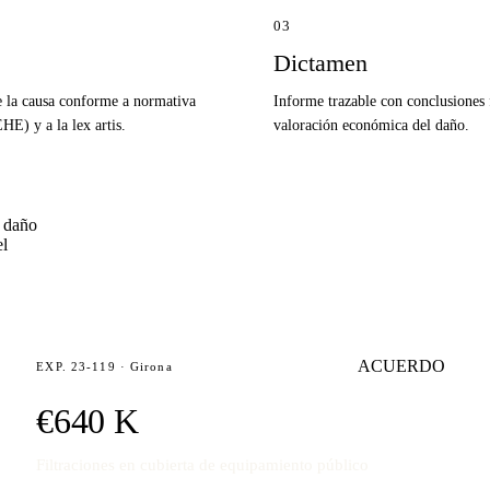
03
Dictamen
e la causa conforme a normativa
Informe trazable con conclusiones
E) y a la lex artis.
valoración económica del daño.
l daño
el
ACUERDO
EXP. 23-119 · Girona
€640 K
Filtraciones en cubierta de equipamiento público