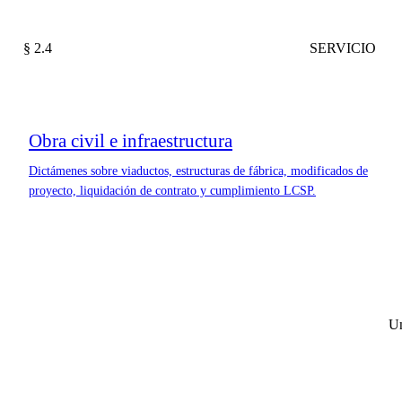
§ 2.4
SERVICIO
Obra civil e infraestructura
Dictámenes sobre viaductos, estructuras de fábrica, modificados de
proyecto, liquidación de contrato y cumplimiento LCSP.
Un