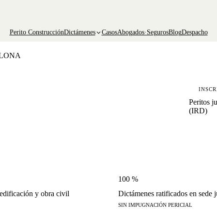
Perito Construcción
Dictámenes
Casos
Abogados·Seguros
Blog
Despacho
ELONA
INSCR
Peritos j
(IRD)
100 %
dificación y obra civil
Dictámenes ratificados en sede j
SIN IMPUGNACIÓN PERICIAL