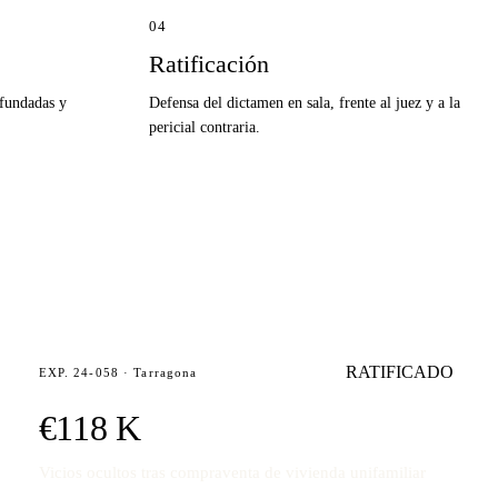
04
Ratificación
 fundadas y
Defensa del dictamen en sala, frente al juez y a la
pericial contraria.
RATIFICADO
EXP. 24-058 · Tarragona
€118 K
Vicios ocultos tras compraventa de vivienda unifamiliar