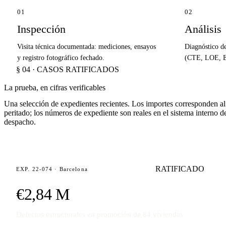
01
02
Inspección
Análisis
Visita técnica documentada: mediciones, ensayos
Diagnóstico d
y registro fotográfico fechado.
(CTE, LOE, EH
§ 04 · CASOS RATIFICADOS
La prueba, en cifras verificables
Una selección de expedientes recientes. Los importes corresponden a
peritado; los números de expediente son reales en el sistema interno d
despacho.
RATIFICADO
EXP. 22-074 · Barcelona
€2,84 M
Defectos estructurales en promoción de 84 viviendas