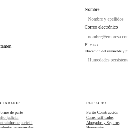
Nombre
Correo electrónico
El caso
ictamen
Ubicación del inmueble y pr
ICTÁMENES
DESPACHO
forme de parte
Perito Construcción
rito judicial
Casos ratificados
ntrainforme pericial
Abogados y Seguros
tologías estructurales
Honorarios