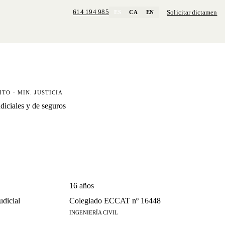
614 194 985
Solicitar dictamen
ES
CA
EN
ITO · MIN. JUSTICIA
udiciales y de seguros
16 años
udicial
Colegiado ECCAT nº 16448
INGENIERÍA CIVIL