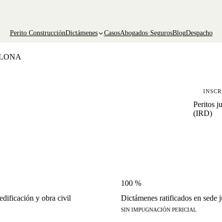
Perito Construcción
Dictámenes
Casos
Abogados·Seguros
Blog
Despacho
ELONA
INSCR
Peritos j
(IRD)
100 %
dificación y obra civil
Dictámenes ratificados en sede j
SIN IMPUGNACIÓN PERICIAL