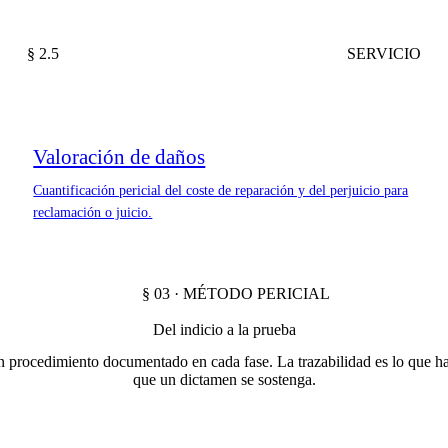
§ 2.5
SERVICIO
Valoración de daños
Cuantificación pericial del coste de reparación y del perjuicio para
reclamación o juicio.
§ 03 · MÉTODO PERICIAL
Del indicio a la prueba
 procedimiento documentado en cada fase. La trazabilidad es lo que h
que un dictamen se sostenga.