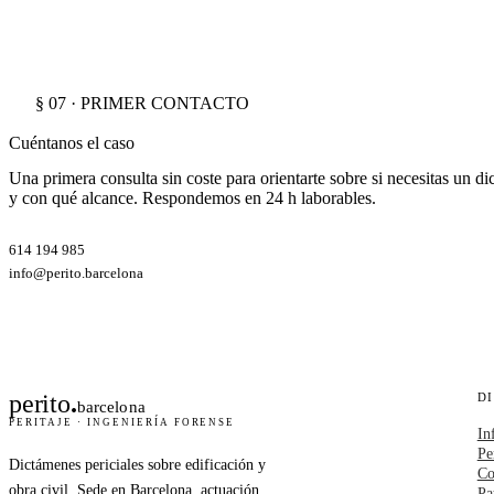
§ 07 · PRIMER CONTACTO
Cuéntanos el caso
Una primera consulta sin coste para orientarte sobre si necesitas un d
y con qué alcance. Respondemos en 24 h laborables.
614 194 985
info@perito.barcelona
perito
.
D
barcelona
PERITAJE · INGENIERÍA FORENSE
In
Pe
Dictámenes periciales sobre edificación y
Co
obra civil. Sede en Barcelona, actuación
Pa