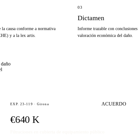
03
Dictamen
e la causa conforme a normativa
Informe trazable con conclusiones
E) y a la lex artis.
valoración económica del daño.
l daño
el
ACUERDO
EXP. 23-119 · Girona
€640 K
Filtraciones en cubierta de equipamiento público