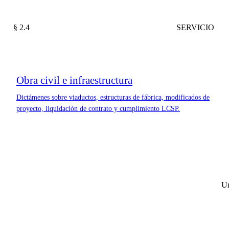
§ 2.4
SERVICIO
Obra civil e infraestructura
Dictámenes sobre viaductos, estructuras de fábrica, modificados de
proyecto, liquidación de contrato y cumplimiento LCSP.
Un