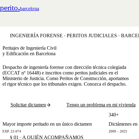
perito
.
barcelona
INGENIERÍA FORENSE · PERITOS JUDICIALES · BARC
Peritajes de Ingeniería Civil
y Edificación en Barcelona
Despacho de ingeniería forense con dirección técnica colegiada
(ECCAT nº 16448) e inscritos como peritos judiciales en el
Ministerio de Justicia. Como
Peritos de Construcción
, aportamos
el rigor técnico que los tribunales exigen. Conozca
el despacho
.
Solicitar dictamen
Tengo un problema en mi vivienda
€2,8 M
340+
Mayor importe peritado en un único dictamen
Dictámenes en e
EXP. 22-074
2009 – 2025
§ 01 · A QUIÉN ACOMPAÑAMOS