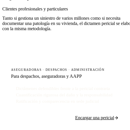
Clientes profesionales y particulares
Tanto si gestiona un siniestro de varios millones como si necesita
documentar una patología en su vivienda, el dictamen pericial se elab
con la misma metodología.
ASEGURADORAS · DESPACHOS · ADMINISTRACIÓN
Para despachos, aseguradoras y AAPP
Dictámenes defendibles frente a la pericial contraria
Cuantificación rigurosa del daño y la responsabilidad
Ratificación y comparecencia en sede judicial
Encargar una pericial