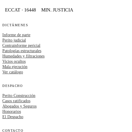
ECCAT · 16448
MIN. JUSTICIA
DICTÁMENES
Informe de parte
Perito judicial
Contrainforme pericial
Patologías estructurales
Humedades y filtraciones
Vicios ocultos
Mala ejecución
Ver catálogo
DESPACHO
Perito Construcción
Casos ratificados
Abogados y Seguros
Honorarios
El Despacho
CONTACTO