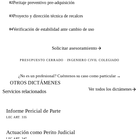
Peritaje preventivo pre-adquisición
02
Proyecto y dirección técnica de recalces
03
Verificación de estabilidad ante cambio de uso
04
Solicitar asesoramiento
PRESUPUESTO CERRADO · INGENIERO CIVIL COLEGIADO
¿No es un profesional?
Cuéntenos su caso como particular →
OTROS DICTÁMENES
Ver todos los dictámenes
Servicios relacionados
Informe Pericial de Parte
LEC ART. 335
Actuación como Perito Judicial
LEC ART. 347