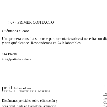
§ 07 · PRIMER CONTACTO
Cuéntanos el caso
Una primera consulta sin coste para orientarte sobre si necesitas un d
y con qué alcance. Respondemos en 24 h laborables.
614 194 985
info@perito.barcelona
perito
.
D
barcelona
PERITAJE · INGENIERÍA FORENSE
In
Pe
Dictámenes periciales sobre edificación y
Co
obra civil. Sede en Barcelona, actuación
Pa