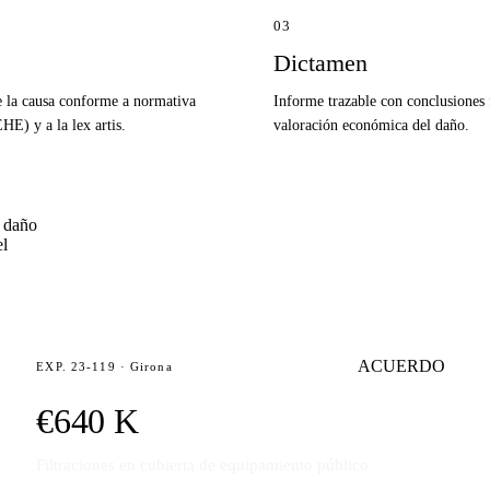
03
Dictamen
e la causa conforme a normativa
Informe trazable con conclusiones
E) y a la lex artis.
valoración económica del daño.
l daño
el
ACUERDO
EXP. 23-119 · Girona
€640 K
Filtraciones en cubierta de equipamiento público