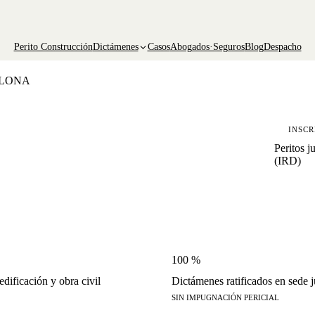
Perito Construcción
Dictámenes
Casos
Abogados·Seguros
Blog
Despacho
ELONA
INSCR
Peritos j
(IRD)
100 %
dificación y obra civil
Dictámenes ratificados en sede j
SIN IMPUGNACIÓN PERICIAL