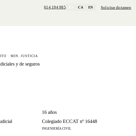
614 194 985
Solicitar dictamen
ES
CA
EN
ITO · MIN. JUSTICIA
udiciales y de seguros
16 años
udicial
Colegiado ECCAT nº 16448
INGENIERÍA CIVIL