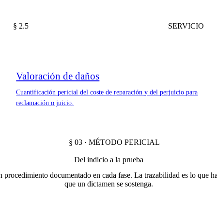
§ 2.5
SERVICIO
Valoración de daños
Cuantificación pericial del coste de reparación y del perjuicio para
reclamación o juicio.
§ 03 · MÉTODO PERICIAL
Del indicio a la prueba
 procedimiento documentado en cada fase. La trazabilidad es lo que h
que un dictamen se sostenga.