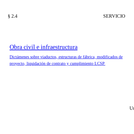
§ 2.4
SERVICIO
Obra civil e infraestructura
Dictámenes sobre viaductos, estructuras de fábrica, modificados de
proyecto, liquidación de contrato y cumplimiento LCSP.
Un