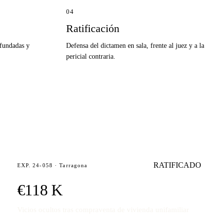
04
Ratificación
 fundadas y
Defensa del dictamen en sala, frente al juez y a la
pericial contraria.
RATIFICADO
EXP. 24-058 · Tarragona
€118 K
Vicios ocultos tras compraventa de vivienda unifamiliar