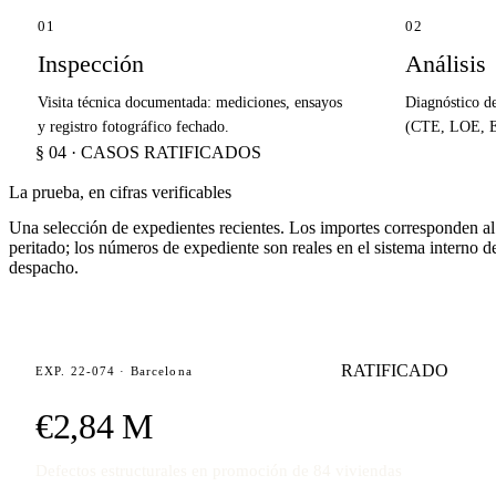
01
02
Inspección
Análisis
Visita técnica documentada: mediciones, ensayos
Diagnóstico d
y registro fotográfico fechado.
(CTE, LOE, EH
§ 04 · CASOS RATIFICADOS
La prueba, en cifras verificables
Una selección de expedientes recientes. Los importes corresponden a
peritado; los números de expediente son reales en el sistema interno d
despacho.
RATIFICADO
EXP. 22-074 · Barcelona
€2,84 M
Defectos estructurales en promoción de 84 viviendas