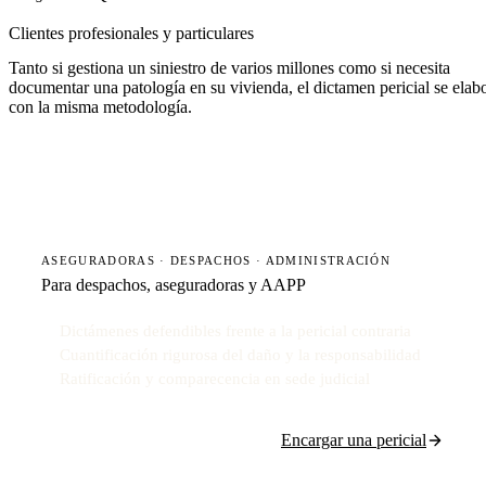
Clientes profesionales y particulares
Tanto si gestiona un siniestro de varios millones como si necesita
documentar una patología en su vivienda, el dictamen pericial se elab
con la misma metodología.
ASEGURADORAS · DESPACHOS · ADMINISTRACIÓN
Para despachos, aseguradoras y AAPP
Dictámenes defendibles frente a la pericial contraria
Cuantificación rigurosa del daño y la responsabilidad
Ratificación y comparecencia en sede judicial
Encargar una pericial