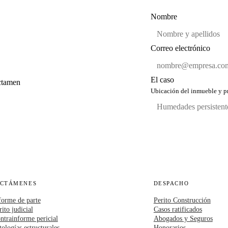
Nombre
Correo electrónico
El caso
ictamen
Ubicación del inmueble y pr
ICTÁMENES
DESPACHO
forme de parte
Perito Construcción
rito judicial
Casos ratificados
ntrainforme pericial
Abogados y Seguros
tologías estructurales
Honorarios