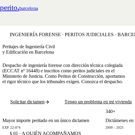
perito
.
barcelona
INGENIERÍA FORENSE · PERITOS JUDICIALES · BARC
Peritajes de Ingeniería Civil
y Edificación en Barcelona
Despacho de ingeniería forense con dirección técnica colegiada
(ECCAT nº 16448) e inscritos como peritos judiciales en el
Ministerio de Justicia. Como
Peritos de Construcción
, aportamos
el rigor técnico que los tribunales exigen. Conozca
el despacho
.
Solicitar dictamen
Tengo un problema en mi vivienda
€2,8 M
340+
Mayor importe peritado en un único dictamen
Dictámenes en e
EXP. 22-074
2009 – 2025
§ 01 · A QUIÉN ACOMPAÑAMOS