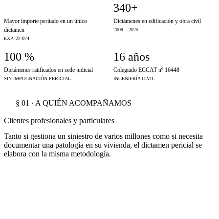
€2,8 M
340+
Mayor importe peritado en un único
Dictámenes en edificación y obra civil
dictamen
2009 – 2025
EXP. 22-074
100 %
16 años
Dictámenes ratificados en sede judicial
Colegiado ECCAT nº 16448
SIN IMPUGNACIÓN PERICIAL
INGENIERÍA CIVIL
§ 01 · A QUIÉN ACOMPAÑAMOS
Clientes profesionales y particulares
Tanto si gestiona un siniestro de varios millones como si necesita
documentar una patología en su vivienda, el dictamen pericial se
elabora con la misma metodología.