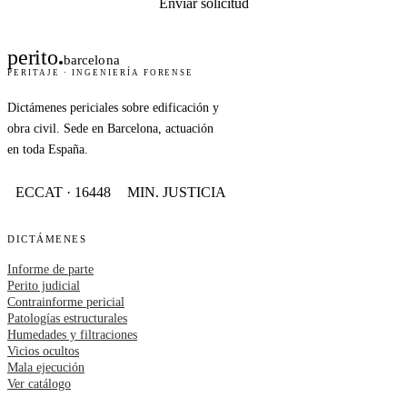
Enviar solicitud
perito
.
barcelona
PERITAJE · INGENIERÍA FORENSE
Dictámenes periciales sobre edificación y
obra civil. Sede en Barcelona, actuación
en toda España.
ECCAT · 16448
MIN. JUSTICIA
DICTÁMENES
Informe de parte
Perito judicial
Contrainforme pericial
Patologías estructurales
Humedades y filtraciones
Vicios ocultos
Mala ejecución
Ver catálogo